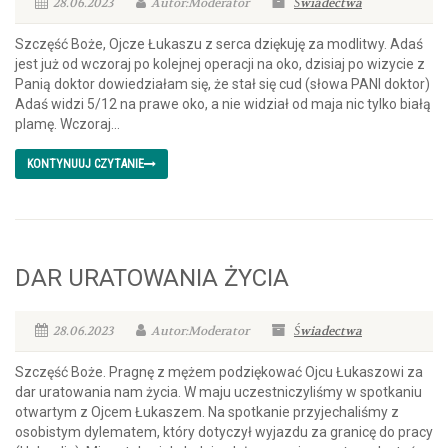
28.06.2023
Autor:Moderator
Świadectwa
Szczęść Boże, Ojcze Łukaszu z serca dziękuję za modlitwy. Adaś
jest już od wczoraj po kolejnej operacji na oko, dzisiaj po wizycie z
Panią doktor dowiedziałam się, że stał się cud (słowa PANI doktor)
Adaś widzi 5/12 na prawe oko, a nie widział od maja nic tylko białą
plamę. Wczoraj...
KONTYNUUJ CZYTANIE
DAR URATOWANIA ŻYCIA
28.06.2023
Autor:Moderator
Świadectwa
Szczęść Boże. Pragnę z mężem podziękować Ojcu Łukaszowi za
dar uratowania nam życia. W maju uczestniczyliśmy w spotkaniu
otwartym z Ojcem Łukaszem. Na spotkanie przyjechaliśmy z
osobistym dylematem, który dotyczył wyjazdu za granicę do pracy