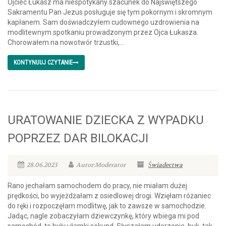
Ojciec Łukasz ma niespotykany szacunek do Najświętszego
Sakramentu Pan Jezus posługuje się tym pokornym i skromnym
kapłanem. Sam doświadczyłem cudownego uzdrowienia na
modlitewnym spotkaniu prowadzonym przez Ojca Łukasza.
Chorowałem na nowotwór trzustki,...
KONTYNUUJ CZYTANIE
URATOWANIE DZIECKA Z WYPADKU
POPRZEZ DAR BILOKACJI
28.06.2023
Autor:Moderator
Świadectwa
Rano jechałam samochodem do pracy, nie miałam dużej
prędkości, bo wyjeżdżałam z osiedlowej drogi. Wzięłam różaniec
do ręki i rozpoczęłam modlitwę, jak to zawsze w samochodzie.
Jadąc, nagle zobaczyłam dziewczynkę, który wbiega mi pod