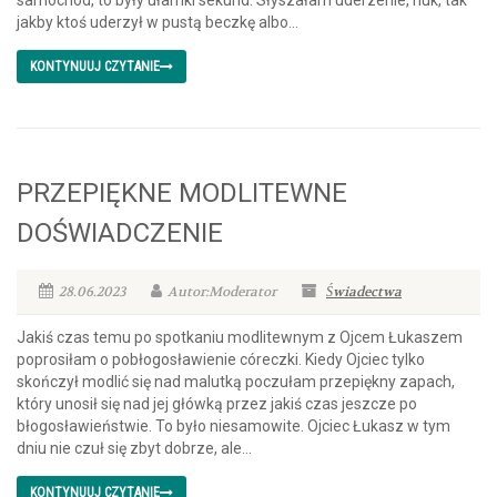
samochód, to były ułamki sekund. Słyszałam uderzenie, huk, tak
jakby ktoś uderzył w pustą beczkę albo...
KONTYNUUJ CZYTANIE
PRZEPIĘKNE MODLITEWNE
DOŚWIADCZENIE
28.06.2023
Autor:Moderator
Świadectwa
Jakiś czas temu po spotkaniu modlitewnym z Ojcem Łukaszem
poprosiłam o pobłogosławienie córeczki. Kiedy Ojciec tylko
skończył modlić się nad malutką poczułam przepiękny zapach,
który unosił się nad jej główką przez jakiś czas jeszcze po
błogosławieństwie. To było niesamowite. Ojciec Łukasz w tym
dniu nie czuł się zbyt dobrze, ale...
KONTYNUUJ CZYTANIE