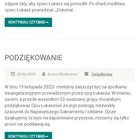
zdjęcie taty, aby ojciec Łukasz się pomodlił. Po chwili modlitwy
ojciec Łukasz powiedział: „Dokonał...
KONTYNUUJ CZYTANIE
PODZIĘKOWANIE
28.06.2023
Autor:Moderator
Świadectwa
W dniu 19 listopada 2022r. mieliśmy zaszczyt być na spotkaniu
ewangelizacyjnym prowadzonym przez ojca Łukasza. W imieniu
swoim, a przede wszystkim 53-osobowej grupy chciałabym
podziękować Ojcu Łukaszowi za jego posługę, niezwykły
szacunek do Najświętszego Sakramentu i oddanie. Ojcze
dziękujemy, to było niezapomniane przeżycie, możemy cię tylko
prosić nie poddawaj się...
KONTYNUUJ CZYTANIE