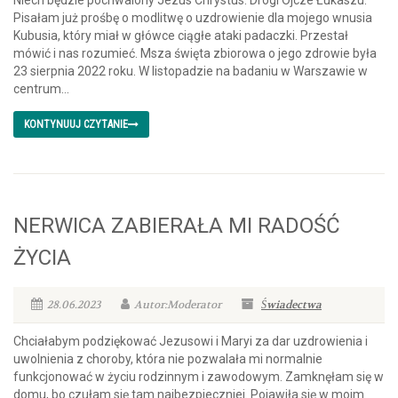
Niech będzie pochwalony Jezus Chrystus. Drogi Ojcze Łukaszu.
Pisałam już prośbę o modlitwę o uzdrowienie dla mojego wnusia
Kubusia, który miał w główce ciągłe ataki padaczki. Przestał
mówić i nas rozumieć. Msza święta zbiorowa o jego zdrowie była
23 sierpnia 2022 roku. W listopadzie na badaniu w Warszawie w
centrum...
KONTYNUUJ CZYTANIE
NERWICA ZABIERAŁA MI RADOŚĆ
ŻYCIA
28.06.2023
Autor:Moderator
Świadectwa
Chciałabym podziękować Jezusowi i Maryi za dar uzdrowienia i
uwolnienia z choroby, która nie pozwalała mi normalnie
funkcjonować w życiu rodzinnym i zawodowym. Zamknęłam się w
domu, bo czułam się tam najbezpieczniej. Pojawiła się w moim