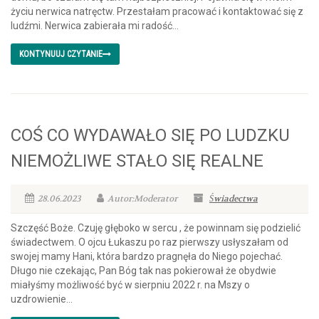
życiu nerwica natręctw. Przestałam pracować i kontaktować się z
ludźmi. Nerwica zabierała mi radość...
KONTYNUUJ CZYTANIE
COŚ CO WYDAWAŁO SIĘ PO LUDZKU
NIEMOŻLIWE STAŁO SIĘ REALNE
28.06.2023
Autor:Moderator
Świadectwa
Szczęść Boże. Czuję głęboko w sercu , że powinnam się podzielić
świadectwem. O ojcu Łukaszu po raz pierwszy usłyszałam od
swojej mamy Hani, która bardzo pragnęła do Niego pojechać.
Długo nie czekając, Pan Bóg tak nas pokierował że obydwie
miałyśmy możliwość być w sierpniu 2022 r. na Mszy o
uzdrowienie...