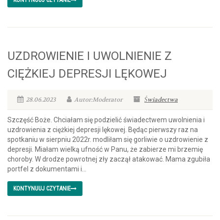
KONTYNUUJ CZYTANIE
UZDROWIENIE I UWOLNIENIE Z
CIĘŻKIEJ DEPRESJI LĘKOWEJ
28.06.2023
Autor:Moderator
Świadectwa
Szczęść Boże. Chciałam się podzielić świadectwem uwolnienia i
uzdrowienia z ciężkiej depresji lękowej. Będąc pierwszy raz na
spotkaniu w sierpniu 2022r. modliłam się gorliwie o uzdrowienie z
depresji. Miałam wielką ufność w Panu, że zabierze mi brzemię
choroby. W drodze powrotnej zły zaczął atakować. Mama zgubiła
portfel z dokumentami i...
KONTYNUUJ CZYTANIE