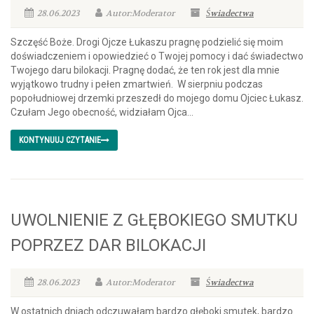
28.06.2023
Autor:Moderator
Świadectwa
Szczęść Boże. Drogi Ojcze Łukaszu pragnę podzielić się moim
doświadczeniem i opowiedzieć o Twojej pomocy i dać świadectwo
Twojego daru bilokacji. Pragnę dodać, że ten rok jest dla mnie
wyjątkowo trudny i pełen zmartwień. W sierpniu podczas
popołudniowej drzemki przeszedł do mojego domu Ojciec Łukasz.
Czułam Jego obecność, widziałam Ojca...
KONTYNUUJ CZYTANIE
UWOLNIENIE Z GŁĘBOKIEGO SMUTKU
POPRZEZ DAR BILOKACJI
28.06.2023
Autor:Moderator
Świadectwa
W ostatnich dniach odczuwałam bardzo głęboki smutek, bardzo