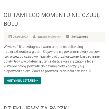
OD TAMTEGO MOMENTU NIE CZUJĘ
BÓLU
28.06.2023
Autor:Moderator
Świadectwa
W wieku 18 lat zdiagnozowano u mnie nieceliakalną
nadwrażliwość na gluten. Objawiała się pękaniem skóry palców
rąk, przez co czasowo musiały być przykurczone, bardzo mnie
bolały. Gdy wycofałem gluten z diety, skóra się zagoiła lecz
wszelkie próby powrotu do dawnej diety kończyły się
niepowodzeniem. Zawsze prowadziły do bólu brzucha. O...
KONTYNUUJ CZYTANIE
DZIĘKUJEMY ZA PACZKI