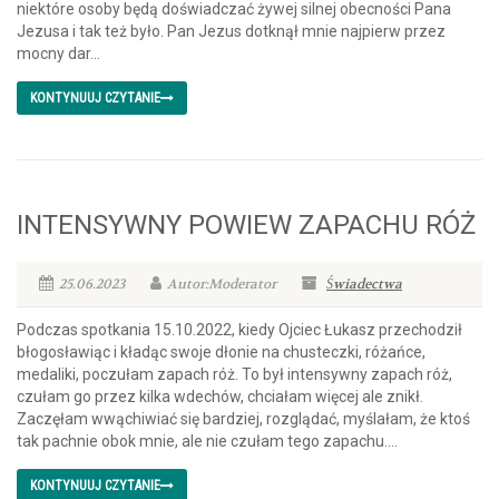
niektóre osoby będą doświadczać żywej silnej obecności Pana
Jezusa i tak też było. Pan Jezus dotknął mnie najpierw przez
mocny dar...
KONTYNUUJ CZYTANIE
INTENSYWNY POWIEW ZAPACHU RÓŻ
25.06.2023
Autor:Moderator
Świadectwa
Podczas spotkania 15.10.2022, kiedy Ojciec Łukasz przechodził
błogosławiąc i kładąc swoje dłonie na chusteczki, różańce,
medaliki, poczułam zapach róż. To był intensywny zapach róż,
czułam go przez kilka wdechów, chciałam więcej ale znikł.
Zaczęłam wwąchiwiać się bardziej, rozglądać, myślałam, że ktoś
tak pachnie obok mnie, ale nie czułam tego zapachu....
KONTYNUUJ CZYTANIE