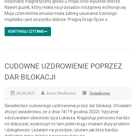
Rezonans magnetyczny głowy u mojej córki wyszedł dobrze.
Nawet guzek, który miała na przysadce mózgowej wchłonął się.
Moja czteroletnia wnusia miała zabieg usuwania trzeciego
migdałka i jest wszystko dobrze. Pragnę Drogi Ojcze z...
KONTYNUUJ CZYTANIE
CUDOWNE UZDROWIENIE POPRZEZ
DAR BILOKACJI
28.06.2023
Autor:Moderator
Świadectwa
Świadectwo cudownego uzdrowienia przez dar bilokacji. Chciałam
złożyć świadectwo, że z dnia 18/19 grudnia 2022r. fizycznie
odczuwałam obecność ojca Łukasza. Kręgosłup piersiowy bardzo
mi dokuczał, wyskoczył mi tam jeden krąg i miałam duży problem
i dolegliwości. Leżałam na przodzie, czułam jak ktoś bardzo