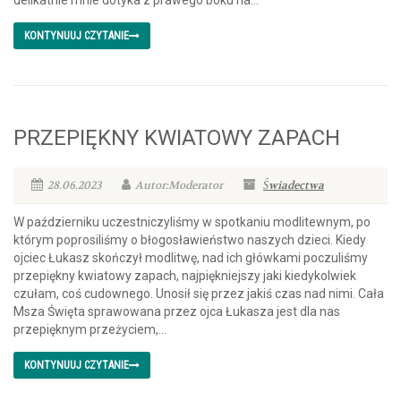
delikatnie mnie dotyka z prawego boku na...
KONTYNUUJ CZYTANIE
PRZEPIĘKNY KWIATOWY ZAPACH
28.06.2023
Autor:Moderator
Świadectwa
W październiku uczestniczyliśmy w spotkaniu modlitewnym, po
którym poprosiliśmy o błogosławieństwo naszych dzieci. Kiedy
ojciec Łukasz skończył modlitwę, nad ich główkami poczuliśmy
przepiękny kwiatowy zapach, najpiękniejszy jaki kiedykolwiek
czułam, coś cudownego. Unosił się przez jakiś czas nad nimi. Cała
Msza Święta sprawowana przez ojca Łukasza jest dla nas
przepięknym przeżyciem,...
KONTYNUUJ CZYTANIE