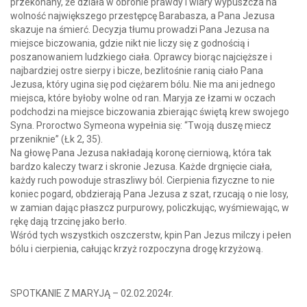
przekonany, że działa w obronie prawdy i wiary wypuszcza na
wolność największego przestępcę Barabasza, a Pana Jezusa
skazuje na śmierć. Decyzja tłumu prowadzi Pana Jezusa na
miejsce biczowania, gdzie nikt nie liczy się z godnością i
poszanowaniem ludzkiego ciała. Oprawcy biorąc najcięższe i
najbardziej ostre sierpy i bicze, bezlitośnie ranią ciało Pana
Jezusa, który ugina się pod ciężarem bólu. Nie ma ani jednego
miejsca, które byłoby wolne od ran. Maryja ze łzami w oczach
podchodzi na miejsce biczowania zbierając świętą krew swojego
Syna. Proroctwo Symeona wypełnia się: “Twoją duszę miecz
przeniknie” (Łk 2, 35).
Na głowę Pana Jezusa nakładają koronę cierniową, która tak
bardzo kaleczy twarz i skronie Jezusa. Każde drgnięcie ciała,
każdy ruch powoduje straszliwy ból. Cierpienia fizyczne to nie
koniec pogard, obdzierają Pana Jezusa z szat, rzucają o nie losy,
w zamian dając płaszcz purpurowy, policzkując, wyśmiewając, w
rękę dają trzcinę jako berło.
Wśród tych wszystkich oszczerstw, kpin Pan Jezus milczy i pełen
bólu i cierpienia, całując krzyż rozpoczyna drogę krzyżową.
SPOTKANIE Z MARYJĄ – 02.02.2024r.