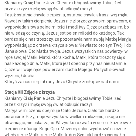
Kłaniamy Ci się Panie Jezu Chryste i błogosławimy Tobie, żeś
przez krzyż i mękę swoją świat odkupić raczył.
To już ostatnie chwile cierpienia, ostatnie chwile straszliwej męki.
Nawet w takim cierpieniu Jezus nie złorzeczy swoim oprawcom, a
wypowiada słowa pełne miłości i modlitwy Ojcze przebacz im, bo
nie wiedzą co czynią. Jezus jest pełen miłości do każdego. Tak
bardzo się o nas troszczy, że pozostawia nam swoją Matkę Maryję
wypowiadając z drzewa krzyża słowa: Niewiasto oto syn Twój. I do
Jana słowa: Oto Matka twoja. Jezus wszystkich nas powierzył w
ręce swojej Matki. Matki, która kocha, Matki, która troszczy się o
nas każdego dnia, Matki, która jest obecna przy nas nieustannie.
Ojcze w Twoje ręce powierzam ducha Mojego. Po tych słowach
wyzionął ducha.
Któryś za nas cierpiał rany Jezu Chryste zmiłuj się nad nami.
Stacja XIII Zdjęcie z krzyża
Kłaniamy Ci się Panie Jezu Chryste i błogosławimy Tobie, żeś
przez krzyż i mękę swoją świat odkupić raczył.
Maryja w milczeniu obejmuje Ciało Jezusa, Ciało tak bardzo
poranione. Przyjmuje wszystko w wielkim milczeniu, nikogo nie
obwiniając, nie oskarżając. Wszystko rozważa w sercu i każde swe
cierpienie ofiaruje Bogu Ojcu. Możemy sobie wyobrazić co czuje
wtedy serce Matki, serce Matki, której Syn tak bardzo cierpiał, a