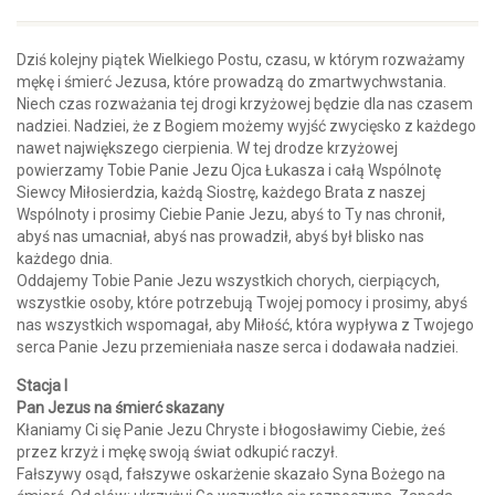
Dziś kolejny piątek Wielkiego Postu, czasu, w którym rozważamy
mękę i śmierć Jezusa, które prowadzą do zmartwychwstania.
Niech czas rozważania tej drogi krzyżowej będzie dla nas czasem
nadziei. Nadziei, że z Bogiem możemy wyjść zwycięsko z każdego
nawet największego cierpienia. W tej drodze krzyżowej
powierzamy Tobie Panie Jezu Ojca Łukasza i całą Wspólnotę
Siewcy Miłosierdzia, każdą Siostrę, każdego Brata z naszej
Wspólnoty i prosimy Ciebie Panie Jezu, abyś to Ty nas chronił,
abyś nas umacniał, abyś nas prowadził, abyś był blisko nas
każdego dnia.
Oddajemy Tobie Panie Jezu wszystkich chorych, cierpiących,
wszystkie osoby, które potrzebują Twojej pomocy i prosimy, abyś
nas wszystkich wspomagał, aby Miłość, która wypływa z Twojego
serca Panie Jezu przemieniała nasze serca i dodawała nadziei.
Stacja I
Pan Jezus na śmierć skazany
Kłaniamy Ci się Panie Jezu Chryste i błogosławimy Ciebie, żeś
przez krzyż i mękę swoją świat odkupić raczył.
Fałszywy osąd, fałszywe oskarżenie skazało Syna Bożego na