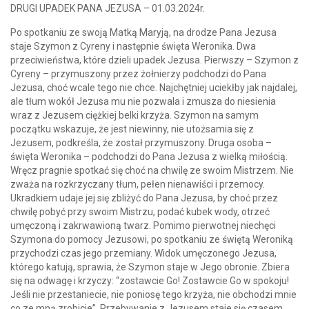
DRUGI UPADEK PANA JEZUSA – 01.03.2024r.
Po spotkaniu ze swoją Matką Maryją, na drodze Pana Jezusa
staje Szymon z Cyreny i następnie święta Weronika. Dwa
przeciwieństwa, które dzieli upadek Jezusa. Pierwszy – Szymon z
Cyreny – przymuszony przez żołnierzy podchodzi do Pana
Jezusa, choć wcale tego nie chce. Najchętniej uciekłby jak najdalej,
ale tłum wokół Jezusa mu nie pozwala i zmusza do niesienia
wraz z Jezusem ciężkiej belki krzyża. Szymon na samym
początku wskazuje, że jest niewinny, nie utożsamia się z
Jezusem, podkreśla, że został przymuszony. Druga osoba –
święta Weronika – podchodzi do Pana Jezusa z wielką miłością.
Wręcz pragnie spotkać się choć na chwilę ze swoim Mistrzem. Nie
zważa na rozkrzyczany tłum, pełen nienawiści i przemocy.
Ukradkiem udaje jej się zbliżyć do Pana Jezusa, by choć przez
chwilę pobyć przy swoim Mistrzu, podać kubek wody, otrzeć
umęczoną i zakrwawioną twarz. Pomimo pierwotnej niechęci
Szymona do pomocy Jezusowi, po spotkaniu ze świętą Weroniką
przychodzi czas jego przemiany. Widok umęczonego Jezusa,
którego katują, sprawia, że Szymon staje w Jego obronie. Zbiera
się na odwagę i krzyczy: “zostawcie Go! Zostawcie Go w spokoju!
Jeśli nie przestaniecie, nie poniosę tego krzyża, nie obchodzi mnie
co ze mną zrobicie”. Przebywanie z Jezusem staje się czasem