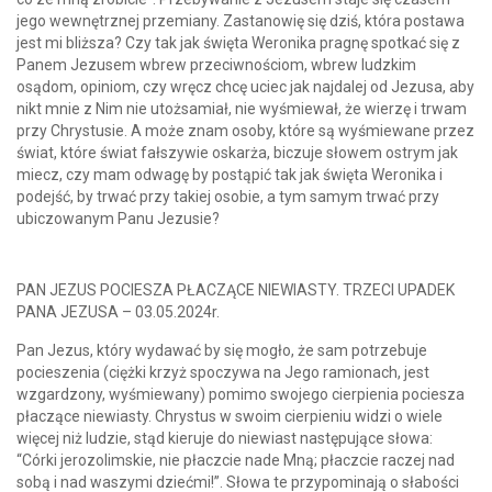
jego wewnętrznej przemiany. Zastanowię się dziś, która postawa
jest mi bliższa? Czy tak jak święta Weronika pragnę spotkać się z
Panem Jezusem wbrew przeciwnościom, wbrew ludzkim
osądom, opiniom, czy wręcz chcę uciec jak najdalej od Jezusa, aby
nikt mnie z Nim nie utożsamiał, nie wyśmiewał, że wierzę i trwam
przy Chrystusie. A może znam osoby, które są wyśmiewane przez
świat, które świat fałszywie oskarża, biczuje słowem ostrym jak
miecz, czy mam odwagę by postąpić tak jak święta Weronika i
podejść, by trwać przy takiej osobie, a tym samym trwać przy
ubiczowanym Panu Jezusie?
PAN JEZUS POCIESZA PŁACZĄCE NIEWIASTY. TRZECI UPADEK
PANA JEZUSA – 03.05.2024r.
Pan Jezus, który wydawać by się mogło, że sam potrzebuje
pocieszenia (ciężki krzyż spoczywa na Jego ramionach, jest
wzgardzony, wyśmiewany) pomimo swojego cierpienia pociesza
płaczące niewiasty. Chrystus w swoim cierpieniu widzi o wiele
więcej niż ludzie, stąd kieruje do niewiast następujące słowa:
“Córki jerozolimskie, nie płaczcie nade Mną; płaczcie raczej nad
sobą i nad waszymi dziećmi!”. Słowa te przypominają o słabości