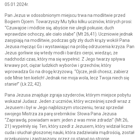
05.01.2024r.
Pan Jezus w odosobnionym miejscu trwa na modlitwie przed
Bogiem Ojcem. Towarzyszy Mu tylko kilku uczniów, których prosi:
“Czuwajcie i módlcie się, abyście nie ulegli pokusie; duch
wprawdzie ochoczy, ale ciało słabe” (Mt 26,41). Uczniowie jednak
zasypiają na modlitwie, podczas gdy zły duch krąży wokół Pana
Jezusa męcząc Go i wystawiając na próbę odrzucenia krzyża. Pan
Jezus gorliwie się wtedy modli i bardzo cierpi, wiedząc, że
nadchodzi czas, który ma się wypełnić. Z Jego twarzy spływa
krwawy pot, ciężar ludzkich wyborów i grzechów, który
wprowadza Go na drogę krzyżową. “Ojcze, jeśli chcesz, zabierz
ode Mnie ten kielich! Jednak nie moja wola, lecz Twoja niech się
stanie!” (Łk 22, 42).
Pana Jezusa znajduje zgraja szyderców, którym miejsce pobytu
wskazał Judasz. Jeden z uczniów, który wcześniej szedł wraz z
Jezusem i był w Jego najbliższym otoczeniu, teraz sprzedał
swojego Mistrza za parę srebrników. Słowa Pana Jezusa
“Zaprawdę, powiadam wam: jeden z was mnie zdradzi” (Mt 26,
21) wypełniły się. Ten, który szedł z Jezusem, który widział liczne
cuda i słuchał głoszonej nauki, która zadziwiała mądrością, został
przekupiony i zastraszony, przez co stanął po stronie