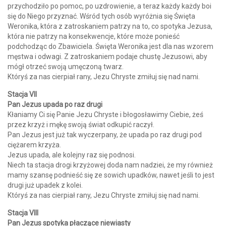
przychodziło po pomoc, po uzdrowienie, a teraz każdy każdy boi
się do Niego przyznać. Wśród tych osób wyróżnia się Święta
Weronika, która z zatroskaniem patrzy na to, co spotyka Jezusa,
która nie patrzy na konsekwencje, które może ponieść
podchodząc do Zbawiciela. Święta Weronika jest dla nas wzorem
męstwa i odwagi. Z zatroskaniem podaje chustę Jezusowi, aby
mógł otrzeć swoją umęczoną twarz.
Któryś za nas cierpiał rany, Jezu Chryste zmiłuj się nad nami.
Stacja VII
Pan Jezus upada po raz drugi
Kłaniamy Ci się Panie Jezu Chryste i błogosławimy Ciebie, żeś
przez krzyż i mękę swoją świat odkupić raczył.
Pan Jezus jest już tak wyczerpany, że upada po raz drugi pod
ciężarem krzyża.
Jezus upada, ale kolejny raz się podnosi.
Niech ta stacja drogi krzyżowej doda nam nadziei, że my również
mamy szansę podnieść się ze sowich upadków, nawet jeśli to jest
drugi już upadek z kolei.
Któryś za nas cierpiał rany, Jezu Chryste zmiłuj się nad nami.
Stacja VIII
Pan Jezus spotyka płaczące niewiasty