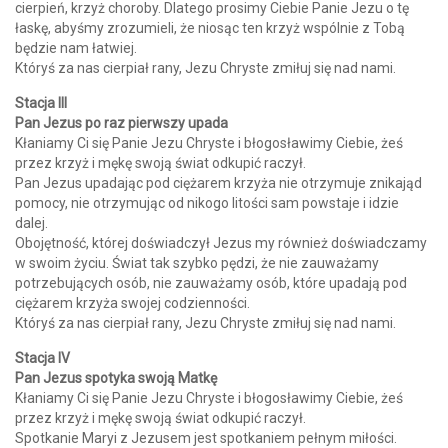
cierpień, krzyż choroby. Dlatego prosimy Ciebie Panie Jezu o tę
łaskę, abyśmy zrozumieli, że niosąc ten krzyż wspólnie z Tobą
będzie nam łatwiej.
Któryś za nas cierpiał rany, Jezu Chryste zmiłuj się nad nami.
Stacja III
Pan Jezus po raz pierwszy upada
Kłaniamy Ci się Panie Jezu Chryste i błogosławimy Ciebie, żeś
przez krzyż i mękę swoją świat odkupić raczył.
Pan Jezus upadając pod ciężarem krzyża nie otrzymuje znikająd
pomocy, nie otrzymując od nikogo litości sam powstaje i idzie
dalej.
Obojętność, której doświadczył Jezus my również doświadczamy
w swoim życiu. Świat tak szybko pędzi, że nie zauważamy
potrzebujących osób, nie zauważamy osób, które upadają pod
ciężarem krzyża swojej codzienności.
Któryś za nas cierpiał rany, Jezu Chryste zmiłuj się nad nami.
Stacja IV
Pan Jezus spotyka swoją Matkę
Kłaniamy Ci się Panie Jezu Chryste i błogosławimy Ciebie, żeś
przez krzyż i mękę swoją świat odkupić raczył.
Spotkanie Maryi z Jezusem jest spotkaniem pełnym miłości.