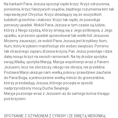
Na barkach Pana Jezusa spoczął ciężki krzyż. Krzyż odrzucenia,
poniżenia, krzyż fałszywych osądów, błędnego rozumienia kim tak
naprawdę jest Chrystus. Krzyż składający się ze wszystkich
ludzkich grzechów i słabości. Krzyż tak ciężki, że powoduje
pierwszy upadek. Wokół Pana Jezusa w tym czasie są ludzie,
którzy z Niego szydzą, którzy śmieją się z Jego potknięcia, z Jego
upadku, a przecież upadek spowodował tak wielki ból Jezusowi.
Możemy zauważyć, że wokół Pana Jezusa jest krzykliwy tłum,
tłum, który krzykiem manifestuje zło wobec świętości. Pomimo
tak strasznego ciężaru drzewa krzyża, Pan Jezus powstaje i idzie
dalej niosąc krzyż na swoich ramionach. Na tej drodze spotyka
swoją Matkę, spotyka Maryję. Maryja współcierpi wraz z Panem
Jezusem, lecz nie złorzeczy, nikogo nie obraża, nie przeklina.
Postawa Maryi ukazuje nam wielką pokorę i prawdziwe zaufanie
do Pana Boga, a jednocześnie wielką miłość do grzeszników,
którzy prześladują Jezusa, którego poczęła w sposób
nadprzyrodzony mocą Ducha Świętego.
Maryja pozostaje wraz z Jezusem aż do samego końca trwając
pod krzyżem.
SPOTKANIE Z SZYMONEM Z CYRENY I ZE ŚWIĘTĄ WERONIKĄ.