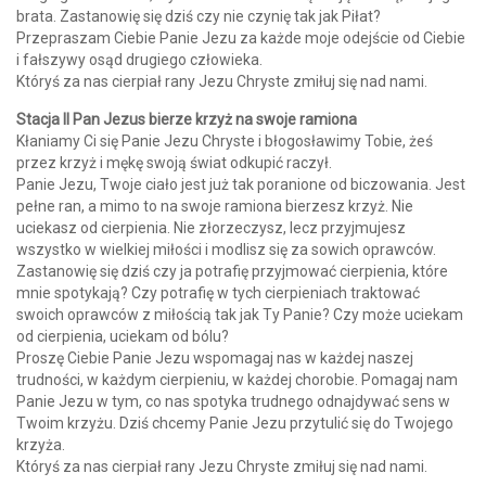
brata. Zastanowię się dziś czy nie czynię tak jak Piłat?
Przepraszam Ciebie Panie Jezu za każde moje odejście od Ciebie
i fałszywy osąd drugiego człowieka.
Któryś za nas cierpiał rany Jezu Chryste zmiłuj się nad nami.
Stacja II Pan Jezus bierze krzyż na swoje ramiona
Kłaniamy Ci się Panie Jezu Chryste i błogosławimy Tobie, żeś
przez krzyż i mękę swoją świat odkupić raczył.
Panie Jezu, Twoje ciało jest już tak poranione od biczowania. Jest
pełne ran, a mimo to na swoje ramiona bierzesz krzyż. Nie
uciekasz od cierpienia. Nie złorzeczysz, lecz przyjmujesz
wszystko w wielkiej miłości i modlisz się za sowich oprawców.
Zastanowię się dziś czy ja potrafię przyjmować cierpienia, które
mnie spotykają? Czy potrafię w tych cierpieniach traktować
swoich oprawców z miłością tak jak Ty Panie? Czy może uciekam
od cierpienia, uciekam od bólu?
Proszę Ciebie Panie Jezu wspomagaj nas w każdej naszej
trudności, w każdym cierpieniu, w każdej chorobie. Pomagaj nam
Panie Jezu w tym, co nas spotyka trudnego odnajdywać sens w
Twoim krzyżu. Dziś chcemy Panie Jezu przytulić się do Twojego
krzyża.
Któryś za nas cierpiał rany Jezu Chryste zmiłuj się nad nami.