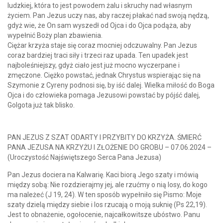
ludzkiej, która to jest powodem żalu i skruchy nad własnym
życiem. Pan Jezus uczy nas, aby raczej płakać nad swoją nędzą,
gdyż wie, że On sam wyszedł od Ojca i do Ojca podąża, aby
wypełnić Boży plan zbawienia.
Ciężar krzyża staje się coraz mocniej odczuwalny. Pan Jezus
coraz bardziej traci siły i trzeci raz upada. Ten upadek jest
najboleśniejszy, gdyż ciało jest już mocno wyczerpane i
zmęczone. Ciężko powstać, jednak Chrystus wspierając się na
Szymonie z Cyreny podnosi się, by iść dalej. Wielka miłość do Boga
Ojca i do człowieka pomaga Jezusowi powstać by pójść dalej,
Golgota już tak blisko.
PAN JEZUS Z SZAT ODARTY I PRZYBITY DO KRZYŻA. ŚMIERĆ
PANA JEZUSA NA KRZYŻU I ZŁOŻENIE DO GROBU – 07.06.2024 –
(Uroczystość Najświętszego Serca Pana Jezusa)
Pan Jezus dociera na Kalwarię. Kaci biorą Jego szaty i mówią
między sobą: Nie rozdzierajmy jej, ale rzućmy o nią losy, do kogo
ma należeć (J 19, 24). W ten sposób wypełniło się Pismo: Moje
szaty dzielą między siebie i los rzucają o moją suknię (Ps 22,19).
Jest to obnażenie, ogołocenie, najcałkowitsze ubóstwo. Panu