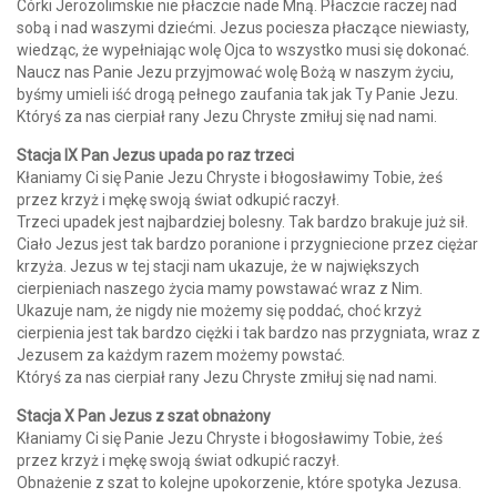
Córki Jerozolimskie nie płaczcie nade Mną. Płaczcie raczej nad
sobą i nad waszymi dziećmi. Jezus pociesza płaczące niewiasty,
wiedząc, że wypełniając wolę Ojca to wszystko musi się dokonać.
Naucz nas Panie Jezu przyjmować wolę Bożą w naszym życiu,
byśmy umieli iść drogą pełnego zaufania tak jak Ty Panie Jezu.
Któryś za nas cierpiał rany Jezu Chryste zmiłuj się nad nami.
Stacja IX Pan Jezus upada po raz trzeci
Kłaniamy Ci się Panie Jezu Chryste i błogosławimy Tobie, żeś
przez krzyż i mękę swoją świat odkupić raczył.
Trzeci upadek jest najbardziej bolesny. Tak bardzo brakuje już sił.
Ciało Jezus jest tak bardzo poranione i przygniecione przez ciężar
krzyża. Jezus w tej stacji nam ukazuje, że w największych
cierpieniach naszego życia mamy powstawać wraz z Nim.
Ukazuje nam, że nigdy nie możemy się poddać, choć krzyż
cierpienia jest tak bardzo ciężki i tak bardzo nas przygniata, wraz z
Jezusem za każdym razem możemy powstać.
Któryś za nas cierpiał rany Jezu Chryste zmiłuj się nad nami.
Stacja X Pan Jezus z szat obnażony
Kłaniamy Ci się Panie Jezu Chryste i błogosławimy Tobie, żeś
przez krzyż i mękę swoją świat odkupić raczył.
Obnażenie z szat to kolejne upokorzenie, które spotyka Jezusa.