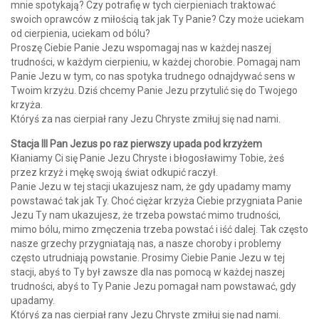
mnie spotykają? Czy potrafię w tych cierpieniach traktować
swoich oprawców z miłością tak jak Ty Panie? Czy może uciekam
od cierpienia, uciekam od bólu?
Proszę Ciebie Panie Jezu wspomagaj nas w każdej naszej
trudności, w każdym cierpieniu, w każdej chorobie. Pomagaj nam
Panie Jezu w tym, co nas spotyka trudnego odnajdywać sens w
Twoim krzyżu. Dziś chcemy Panie Jezu przytulić się do Twojego
krzyża.
Któryś za nas cierpiał rany Jezu Chryste zmiłuj się nad nami.
Stacja III Pan Jezus po raz pierwszy upada pod krzyżem
Kłaniamy Ci się Panie Jezu Chryste i błogosławimy Tobie, żeś
przez krzyż i mękę swoją świat odkupić raczył.
Panie Jezu w tej stacji ukazujesz nam, że gdy upadamy mamy
powstawać tak jak Ty. Choć ciężar krzyża Ciebie przygniata Panie
Jezu Ty nam ukazujesz, że trzeba powstać mimo trudności,
mimo bólu, mimo zmęczenia trzeba powstać i iść dalej. Tak często
nasze grzechy przygniatają nas, a nasze choroby i problemy
często utrudniają powstanie. Prosimy Ciebie Panie Jezu w tej
stacji, abyś to Ty był zawsze dla nas pomocą w każdej naszej
trudności, abyś to Ty Panie Jezu pomagał nam powstawać, gdy
upadamy.
Któryś za nas cierpiał rany Jezu Chryste zmiłuj się nad nami.