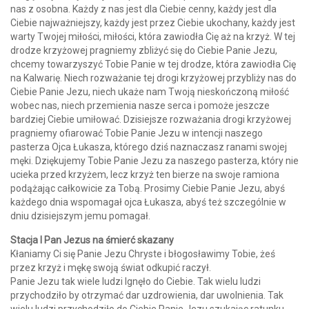
nas z osobna. Każdy z nas jest dla Ciebie cenny, każdy jest dla
Ciebie najważniejszy, każdy jest przez Ciebie ukochany, każdy jest
warty Twojej miłości, miłości, która zawiodła Cię aż na krzyż. W tej
drodze krzyżowej pragniemy zbliżyć się do Ciebie Panie Jezu,
chcemy towarzyszyć Tobie Panie w tej drodze, która zawiodła Cię
na Kalwarię. Niech rozważanie tej drogi krzyżowej przybliży nas do
Ciebie Panie Jezu, niech ukaże nam Twoją nieskończoną miłość
wobec nas, niech przemienia nasze serca i pomoże jeszcze
bardziej Ciebie umiłować. Dzisiejsze rozważania drogi krzyżowej
pragniemy ofiarować Tobie Panie Jezu w intencji naszego
pasterza Ojca Łukasza, którego dziś naznaczasz ranami swojej
męki. Dziękujemy Tobie Panie Jezu za naszego pasterza, który nie
ucieka przed krzyżem, lecz krzyż ten bierze na swoje ramiona
podążając całkowicie za Tobą. Prosimy Ciebie Panie Jezu, abyś
każdego dnia wspomagał ojca Łukasza, abyś też szczególnie w
dniu dzisiejszym jemu pomagał.
Stacja I Pan Jezus na śmierć skazany
Kłaniamy Ci się Panie Jezu Chryste i błogosławimy Tobie, żeś
przez krzyż i mękę swoją świat odkupić raczył.
Panie Jezu tak wiele ludzi lgnęło do Ciebie. Tak wielu ludzi
przychodziło by otrzymać dar uzdrowienia, dar uwolnienia. Tak