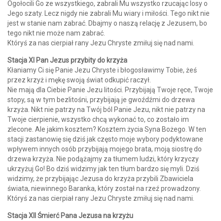
Ogołocili Go ze wszystkiego, zabrali Mu wszystko rzucając losy o
Jego szaty. Lecz nigdy nie zabrali Mu wiary i miłości. Tego nikt nie
jest w stanie nam zabrać. Dbajmy o naszą relację z Jezusem, bo
tego nikt nie może nam zabrać.
Któryś za nas cierpiał rany Jezu Chryste zmiłuj się nad nami.
Stacja XI Pan Jezus przybity do krzyża
Kłaniamy Ci się Panie Jezu Chryste i błogosławimy Tobie, żeś
przez krzyż i mękę swoją świat odkupić raczył.
Nie mają dla Ciebie Panie Jezu litości. Przybijają Twoje ręce, Twoje
stopy, są w tym bezlitośni, przybijają je gwoźdźmi do drzewa
krzyża. Nikt nie patrzy na Twój ból Panie Jezu, nikt nie patrzy na
Twoje cierpienie, wszystko chcą wykonać to, co zostało im
zlecone. Ale jakim kosztem? Kosztem życia Syna Bożego. W ten
stacji zastanowię się dziś jak często moje wybory podyktowane
wpływem innych osób przybijają mojego brata, moją siostrę do
drzewa krzyża. Nie podążajmy za tłumem ludzi, który krzyczy
ukrzyżuj Go! Bo dziś widzimy jak ten tłum bardzo się myli. Dziś
widzimy, że przybijając Jezusa do krzyża przybili Zbawiciela
świata, niewinnego Baranka, który został na rzeź prowadzony.
Któryś za nas cierpiał rany Jezu Chryste zmiłuj się nad nami.
Stacja XII Śmierć Pana Jezusa na krzyżu