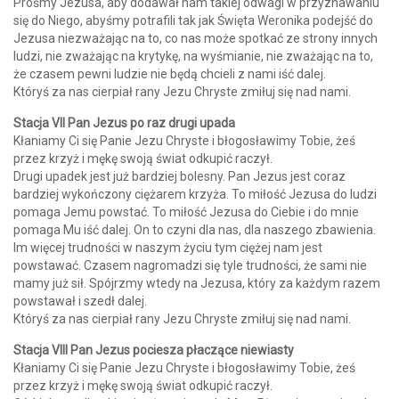
Prośmy Jezusa, aby dodawał nam takiej odwagi w przyznawaniu
się do Niego, abyśmy potrafili tak jak Święta Weronika podejść do
Jezusa niezważając na to, co nas może spotkać ze strony innych
ludzi, nie zważając na krytykę, na wyśmianie, nie zważając na to,
że czasem pewni ludzie nie będą chcieli z nami iść dalej.
Któryś za nas cierpiał rany Jezu Chryste zmiłuj się nad nami.
Stacja VII Pan Jezus po raz drugi upada
Kłaniamy Ci się Panie Jezu Chryste i błogosławimy Tobie, żeś
przez krzyż i mękę swoją świat odkupić raczył.
Drugi upadek jest już bardziej bolesny. Pan Jezus jest coraz
bardziej wykończony ciężarem krzyża. To miłość Jezusa do ludzi
pomaga Jemu powstać. To miłość Jezusa do Ciebie i do mnie
pomaga Mu iść dalej. On to czyni dla nas, dla naszego zbawienia.
Im więcej trudności w naszym życiu tym ciężej nam jest
powstawać. Czasem nagromadzi się tyle trudności, że sami nie
mamy już sił. Spójrzmy wtedy na Jezusa, który za każdym razem
powstawał i szedł dalej.
Któryś za nas cierpiał rany Jezu Chryste zmiłuj się nad nami.
Stacja VIII Pan Jezus pociesza płaczące niewiasty
Kłaniamy Ci się Panie Jezu Chryste i błogosławimy Tobie, żeś
przez krzyż i mękę swoją świat odkupić raczył.