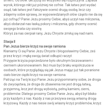
śmierć. Od słów: ukrzyżuj Go wszystko się rozpoczyna. Zapada
wyrok, którego nikt już później nie cofnie. Tak łatwo jest wydać
osąd, tak łatwo jest fałszywie ocenić drugą osobę, lecz czy
zdajemy sobie sprawę, że wypowiedzianych słów często nie da się
już cofnąć? Panie Jezu prosimy Ciebie, abyś uczył nas milczenia,
abyś obdarzał nas łaską pokory i milczenia, gdy chcemy ocenić
swojego brata czy siostrę.
Któryś za nas cierpiał rany, Jezu Chryste zmiłuj się nad nami.
Stacja II
Pan Jezus bierze krzyż na swoje ramiona
Kłaniamy Ci się Panie Jezu Chryste i błogosławimy Ciebie, żeś
przez krzyż i mękę swoją świat odkupić raczył.
Przyjęcie krzyża poprzedzone było okrutnym biczowaniem i
cierniem ukoronowaniem. Ileż musi być braku współczucia w
osobach, które przyglądają się jak Jezus mając już tak poranione
ciało bierze ciężki krzyż na swoje ramiona.
Patrząc na Twój krzyż Panie Jezu przypominamy sobie, że droga
do zwycięstwa, że droga do zbawienia nie jest drogą łatwą,
przyjemną, lecz jest drogą wyboistą, pełną kamieni, cierni,
problemów. Dlatego prosimy Ciebie Panie Jezu, abyś był blisko
przy każdym z nas. Każdy z nas przeżywa swoją własną drogę
krzyżową. Każdy z nas niesie swój własny krzyż problemów, krzyż