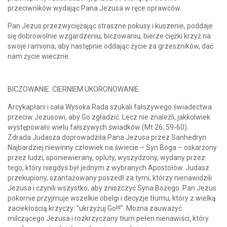
przeciwników wydając Pana Jezusa w ręce oprawców.
Pan Jezus przezwyciężając straszne pokusy i kuszenie, poddaje
się dobrowolnie wzgardzeniu, biczowaniu, bierze ciężki krzyż na
swoje ramiona, aby następnie oddając życie za grzeszników, dać
nam życie wieczne.
BICZOWANIE. CIERNIEM UKORONOWANIE
Arcykapłani i cała Wysoka Rada szukali fałszywego świadectwa
przeciw Jezusowi, aby Go zgładzić. Lecz nie znaleźli, jakkolwiek
występowało wielu fałszywych świadków (Mt 26, 59-60).
Zdrada Judasza doprowadziła Pana Jezusa przez Sanhedryn.
Najbardziej niewinny człowiek na świecie – Syn Boga – oskarżony
przez ludzi, sponiewierany, opluty, wyszydzony, wydany przez
tego, który niegdyś był jednym z wybranych Apostołów. Judasz
przekupiony, szantażowany poszedł za tymi, którzy nienawidzili
Jezusa i czynili wszystko, aby zniszczyć Syna Bożego. Pan Jezus
pokornie przyjmuje wszelkie obelgi i decyzje tłumu, który z wielką
zaciekłością krzyczy: “ukrzyżuj Go!!!”. Można zauważyć
milczącego Jezusa i rozkrzyczany tłum pełen nienawiści, który