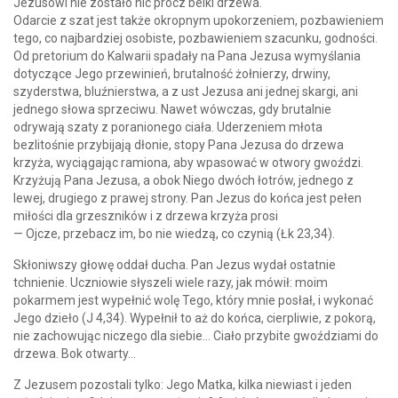
Jezusowi nie zostało nic prócz belki drzewa.
Odarcie z szat jest także okropnym upokorzeniem, pozbawieniem
tego, co najbardziej osobiste, pozbawieniem szacunku, godności.
Od pretorium do Kalwarii spadały na Pana Jezusa wymyślania
dotyczące Jego przewinień, brutalność żołnierzy, drwiny,
szyderstwa, bluźnierstwa, a z ust Jezusa ani jednej skargi, ani
jednego słowa sprzeciwu. Nawet wówczas, gdy brutalnie
odrywają szaty z poranionego ciała. Uderzeniem młota
bezlitośnie przybijają dłonie, stopy Pana Jezusa do drzewa
krzyża, wyciągając ramiona, aby wpasować w otwory gwoździ.
Krzyżują Pana Jezusa, a obok Niego dwóch łotrów, jednego z
lewej, drugiego z prawej strony. Pan Jezus do końca jest pełen
miłości dla grzeszników i z drzewa krzyża prosi
— Ojcze, przebacz im, bo nie wiedzą, co czynią (Łk 23,34).
Skłoniwszy głowę oddał ducha. Pan Jezus wydał ostatnie
tchnienie. Uczniowie słyszeli wiele razy, jak mówił: moim
pokarmem jest wypełnić wolę Tego, który mnie posłał, i wykonać
Jego dzieło (J 4,34). Wypełnił to aż do końca, cierpliwie, z pokorą,
nie zachowując niczego dla siebie… Ciało przybite gwoździami do
drzewa. Bok otwarty…
Z Jezusem pozostali tylko: Jego Matka, kilka niewiast i jeden