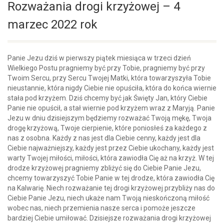
Rozważania drogi krzyżowej – 4
marzec 2022 rok
Panie Jezu dziś w pierwszy piątek miesiąca w trzeci dzień
Wielkiego Postu pragniemy być przy Tobie, pragniemy być przy
Twoim Sercu, przy Sercu Twojej Matki, która towarzyszyła Tobie
nieustannie, która nigdy Ciebie nie opuściła, która do końca wiernie
stała pod krzyżem. Dziś chcemy być jak Święty Jan, który Ciebie
Panie nie opuścił, a stał wiernie pod krzyżem wraz z Maryją. Panie
Jezu w dniu dzisiejszym będziemy rozważać Twoją mękę, Twoja
drogę krzyżową, Twoje cierpienie, które poniosłeś za każdego z
nas z osobna. Każdy z nas jest dla Ciebie cenny, każdy jest dla
Ciebie najważniejszy, każdy jest przez Ciebie ukochany, każdy jest
warty Twojej miłości, miłości, która zawiodła Cię aż na krzyż. W tej
drodze krzyżowej pragniemy zbliżyć się do Ciebie Panie Jezu,
chcemy towarzyszyć Tobie Panie w tej drodze, która zawiodła Cię
na Kalwarię. Niech rozważanie tej drogi krzyżowej przybliży nas do
Ciebie Panie Jezu, niech ukaże nam Twoją nieskończoną miłość
wobec nas, niech przemienia nasze serca i pomoże jeszcze
bardziej Ciebie umiłować. Dzisiejsze rozważania drogi krzyżowej