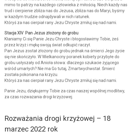
mimo to patrzy na każdego człowieka z miłością. Niech każdy nas
trud i cierpienie zbliża nas do Jezusa, zbliża nas do Maryi, byśmy
w każdym trudzie odnajdywali w nich ratunek.
Któryś za nas cierpiał rany Jezu Chryste zmiłuj się nad nami.
Stacja XIV Pan Jezus złożony do grobu
Kłaniamy Ci się Panie Jezu Chryste i błogosławimy Tobie, żeś
przez krzyż i mękę swoją świat odkupić raczył.
Pan Jezus został złożony do grobu jednak na śmierci Jego życie
się nie skończyło. W Wielkanocny poranek kobiety przybyłe do
grobu usłyszały od Anioła słowa: dlaczego szukacie żyjącego
wśród umarłych? Nie ma Go tutaj, Zmartwychwstał. Śmierć
została pokonana na krzyżu.
Któryś za nas cierpiał rany Jezu Chryste zmiłuj się nad nami.
Panie Jezu, dziękujemy Tobie za czas naszej wspólnej modlitwy,
za czas rozważania drogi krzyżowej.
Rozważania drogi krzyżowej – 18
marzec 2022 rok