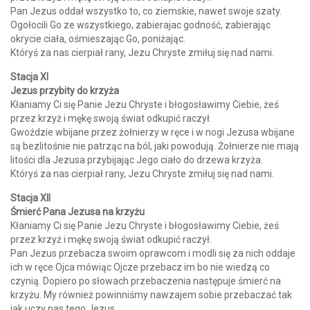
Pan Jezus oddał wszystko to, co ziemskie, nawet swoje szaty.
Ogołocili Go ze wszystkiego, zabierajac godność, zabierając
okrycie ciała, ośmieszając Go, poniżając.
Któryś za nas cierpiał rany, Jezu Chryste zmiłuj się nad nami.
Stacja XI
Jezus przybity do krzyża
Kłaniamy Ci się Panie Jezu Chryste i błogosławimy Ciebie, żeś
przez krzyż i mękę swoją świat odkupić raczył.
Gwoździe wbijane przez żołnierzy w ręce i w nogi Jezusa wbijane
są bezlitośnie nie patrząc na ból, jaki powodują. Żołnierze nie mają
litości dla Jezusa przybijając Jego ciało do drzewa krzyża.
Któryś za nas cierpiał rany, Jezu Chryste zmiłuj się nad nami.
Stacja XII
Śmierć Pana Jezusa na krzyżu
Kłaniamy Ci się Panie Jezu Chryste i błogosławimy Ciebie, żeś
przez krzyż i mękę swoją świat odkupić raczył.
Pan Jezus przebacza swoim oprawcom i modli się za nich oddaje
ich w ręce Ojca mówiąc Ojcze przebacz im bo nie wiedzą co
czynią. Dopiero po słowach przebaczenia następuje śmierć na
krzyżu. My również powinniśmy nawzajem sobie przebaczać tak
jak uczy nas tego Jezus.