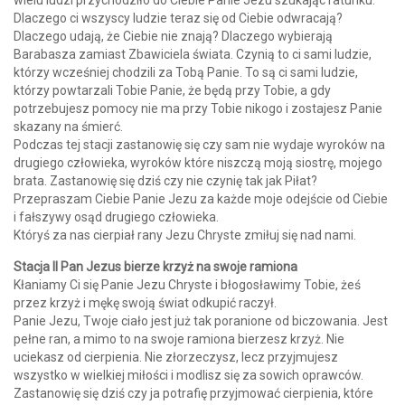
wielu ludzi przychodziło do Ciebie Panie Jezu szukając ratunku.
Dlaczego ci wszyscy ludzie teraz się od Ciebie odwracają?
Dlaczego udają, że Ciebie nie znają? Dlaczego wybierają
Barabasza zamiast Zbawiciela świata. Czynią to ci sami ludzie,
którzy wcześniej chodzili za Tobą Panie. To są ci sami ludzie,
którzy powtarzali Tobie Panie, że będą przy Tobie, a gdy
potrzebujesz pomocy nie ma przy Tobie nikogo i zostajesz Panie
skazany na śmierć.
Podczas tej stacji zastanowię się czy sam nie wydaje wyroków na
drugiego człowieka, wyroków które niszczą moją siostrę, mojego
brata. Zastanowię się dziś czy nie czynię tak jak Piłat?
Przepraszam Ciebie Panie Jezu za każde moje odejście od Ciebie
i fałszywy osąd drugiego człowieka.
Któryś za nas cierpiał rany Jezu Chryste zmiłuj się nad nami.
Stacja II Pan Jezus bierze krzyż na swoje ramiona
Kłaniamy Ci się Panie Jezu Chryste i błogosławimy Tobie, żeś
przez krzyż i mękę swoją świat odkupić raczył.
Panie Jezu, Twoje ciało jest już tak poranione od biczowania. Jest
pełne ran, a mimo to na swoje ramiona bierzesz krzyż. Nie
uciekasz od cierpienia. Nie złorzeczysz, lecz przyjmujesz
wszystko w wielkiej miłości i modlisz się za sowich oprawców.
Zastanowię się dziś czy ja potrafię przyjmować cierpienia, które