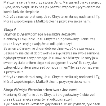
Matczyne serce trwa przy swoim Synu. Maryja jest blisko swojego
Syna, który cierpi i uczy nas jak patrzeć współczującym okiem na
każde ludzkie cierpienie.
Któryś za nas cierpiał rany, Jezu Chryste zmiłuj się nad nami. I Ty,
któraś współcierpiała Matko Bolesna przyczyń się za nami.
Stacja V
Szymon z Cyreny pomaga nieść krzyż Jezusowi
Kłaniamy Ci się Panie Jezu Chryste i błogosławimy Ciebie, żeś
przez krzyż i mękę swoją świat odkupić raczył.
Szymon z Cyreny nie chciał dobrowolnie wziąć krzyża wraz z
Jezusem, nie chciał dobrowolnie wziąć krzyża na swoje ramiona,
będąc przymuszony pomaga Jezusowi nieść krzyż. Ile razy ja w
swoim życiu broniłem się przed podjęciem krzyża? Ile razy jako
człowiek broniłem się przed pomocą innym? Ile razy pomagałem
z przymusu?
Któryś za nas cierpiał rany, Jezu Chryste zmiłuj się nad nami. I Ty,
któraś współcierpiała Matko Bolesna przyczyń się za nami.
Stacja VI Święta Weronika ociera twarz Jezusowi
Kłaniamy Ci się Panie Jezu Chryste i błogosławimy Ciebie, żeś
przez krzyż i mękę swoją świat odkupić raczył.
Tyle osób szło za Jezusem gdy nauczał w świątyniach, tyle osób