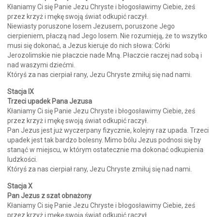
Kłaniamy Ci się Panie Jezu Chryste i błogosławimy Ciebie, żeś
przez krzyż i mękę swoją świat odkupić raczył.
Niewiasty poruszone losem Jezusem, poruszone Jego
cierpieniem, płaczą nad Jego losem. Nie rozumieją, że to wszytko
musi się dokonać, a Jezus kieruje do nich słowa: Córki
Jerozolimskie nie płaczcie nade Mną. Płaczcie raczej nad sobą i
nad waszymi dziećmi.
Któryś za nas cierpiał rany, Jezu Chryste zmiłuj się nad nami.
Stacja IX
Trzeci upadek Pana Jezusa
Kłaniamy Ci się Panie Jezu Chryste i błogosławimy Ciebie, żeś
przez krzyż i mękę swoją świat odkupić raczył.
Pan Jezus jest już wyczerpany fizycznie, kolejny raz upada. Trzeci
upadek jest tak bardzo bolesny. Mimo bólu Jezus podnosi się by
stanąć w miejscu, w którym ostatecznie ma dokonać odkupienia
ludzkości.
Któryś za nas cierpiał rany, Jezu Chryste zmiłuj się nad nami.
Stacja X
Pan Jezus z szat obnażony
Kłaniamy Ci się Panie Jezu Chryste i błogosławimy Ciebie, żeś
przez krzyż i mękę swoją świat odkupić raczył.