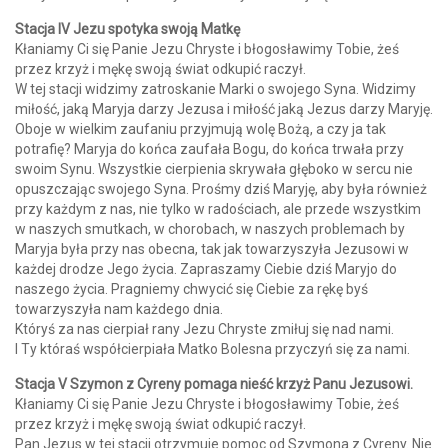
Stacja IV Jezu spotyka swoją Matkę
Kłaniamy Ci się Panie Jezu Chryste i błogosławimy Tobie, żeś
przez krzyż i mękę swoją świat odkupić raczył.
W tej stacji widzimy zatroskanie Marki o swojego Syna. Widzimy
miłość, jaką Maryja darzy Jezusa i miłość jaką Jezus darzy Maryję.
Oboje w wielkim zaufaniu przyjmują wolę Bożą, a czy ja tak
potrafię? Maryja do końca zaufała Bogu, do końca trwała przy
swoim Synu. Wszystkie cierpienia skrywała głęboko w sercu nie
opuszczając swojego Syna. Prośmy dziś Maryję, aby była również
przy każdym z nas, nie tylko w radościach, ale przede wszystkim
w naszych smutkach, w chorobach, w naszych problemach by
Maryja była przy nas obecna, tak jak towarzyszyła Jezusowi w
każdej drodze Jego życia. Zapraszamy Ciebie dziś Maryjo do
naszego życia. Pragniemy chwycić się Ciebie za rękę byś
towarzyszyła nam każdego dnia.
Któryś za nas cierpiał rany Jezu Chryste zmiłuj się nad nami.
I Ty któraś współcierpiała Matko Bolesna przyczyń się za nami.
Stacja V Szymon z Cyreny pomaga nieść krzyż Panu Jezusowi.
Kłaniamy Ci się Panie Jezu Chryste i błogosławimy Tobie, żeś
przez krzyż i mękę swoją świat odkupić raczył.
Pan Jezus w tej stacji otrzymuje pomoc od Szymona z Cyreny. Nie