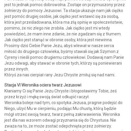
jest to jednak pomoc dobrowolna. Zostaje on przymuszony przez
żołnierzy do pomocy Jezusowi. Ta stacja ukazuje nam jak ciężko
jest pomóc drugiej osobie, jak ciężko jest wstawić się za osobą,
która jest prześladowana, która ma złą opinię w społeczeństwie,
pomimo, że nic złego nie zrobiła. Jak ciężko jest mi wtedy
powiedzieć, że mam inne zdanie, że nie zgadzam się z tłumem.
Jak ciężko jest stanąć w obronie osoby, która jest niewinna.
Prosimy dziś Ciebie Panie Jezu, abyś wlewał w nasze serca
miłość do drugiego człowieka, byśmy stawali się jak Szymon z
Cyreny i nieśli pomoc drugiemu człowiekowi. Dodawaj nam Panie
Jezu odwagi, aby stawać w obronie tych, którzy są poniewierani
przez innych.
Któryś za nas cierpiał rany Jezu Chryste zmiłuj się nad nami.
Stacja VI Weronika ociera twarz Jezusowi
Kłaniamy Ci się Panie Jezu Chryste i błogosławimy Tobie, żeś
przez krzyż i mękę swoją świat odkupić raczył.
Weronika boleje nad tym, co spotyka Jezusa, pragnie podejść do
Niego, ulżyć Mu w cierpieniu, podając Mu chustę, którą będzie
mógł otrzeć swoją twarz, twarz pełną zakrwawienia. Weronika
jest dla nas wzorem odwagi przyznania się do Chrystusa. Nie
zważa na to, że może zostać odepchnięta przez żołnierzy.