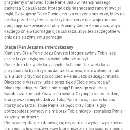
pragniemy ofiarować Tobie Panie Jezu w intencji naszego
pasterza Ojca Łukasza, którego dziś naznaczasz ranami swojej
męki. Dziękujemy Tobie Panie Jezu za naszego pasterza, który nie
ucieka przed krzyżem, lecz krzyż ten bierze na swoje ramiona
podążając całkowicie za Tobą. Prosimy Ciebie Panie Jezu, abyś
każdego dnia wspomagał ojca Łukasza, abyś też szczególnie w
dniu dzisiejszym jemu pomagał.
Stacja I Pan Jezus na śmierć skazany
Kłaniamy Ci się Panie Jezu Chryste i błogosławimy Tobie, żeś
przez krzyż i mękę swoją świat odkupić raczył.
Panie Jezu tak wiele ludzi lgnęło do Ciebie. Tak wielu ludzi
przychodziło by otrzymać dar uzdrowienia, dar uwolnienia. Tak
wielu ludzi przychodziło do Ciebie Panie Jezu szukając ratunku.
Dlaczego ci wszyscy ludzie teraz się od Ciebie odwracają?
Dlaczego udają, że Ciebie nie znają? Dlaczego wybierają
Barabasza zamiast Zbawiciela świata. Czynią to ci sami ludzie,
którzy wcześniej chodzili za Tobą Panie. To są ci sami ludzie,
którzy powtarzali Tobie Panie, że będą przy Tobie, a gdy
potrzebujesz pomocy nie ma przy Tobie nikogo i zostajesz Panie
skazany na śmierć.
Podczas tej stacji zastanowię się czy sam nie wydaje wyroków na
drugiego człowieka, wyroków które niszczą moją siostrę, mojego