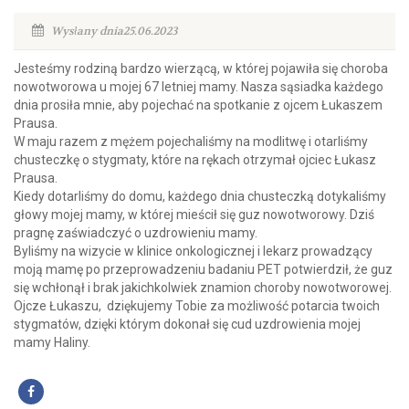
Wysłany dnia25.06.2023
Jesteśmy rodziną bardzo wierzącą, w której pojawiła się choroba
nowotworowa u mojej 67 letniej mamy. Nasza sąsiadka każdego
dnia prosiła mnie, aby pojechać na spotkanie z ojcem Łukaszem
Prausa.
W maju razem z mężem pojechaliśmy na modlitwę i otarliśmy
chusteczkę o stygmaty, które na rękach otrzymał ojciec Łukasz
Prausa.
Kiedy dotarliśmy do domu, każdego dnia chusteczką dotykaliśmy
głowy mojej mamy, w której mieścił się guz nowotworowy. Dziś
pragnę zaświadczyć o uzdrowieniu mamy.
Byliśmy na wizycie w klinice onkologicznej i lekarz prowadzący
moją mamę po przeprowadzeniu badaniu PET potwierdził, że guz
się wchłonął i brak jakichkolwiek znamion choroby nowotworowej.
Ojcze Łukaszu, dziękujemy Tobie za możliwość potarcia twoich
stygmatów, dzięki którym dokonał się cud uzdrowienia mojej
mamy Haliny.