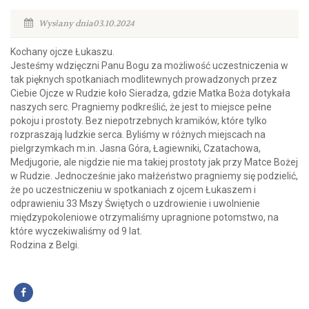
Wysłany dnia03.10.2024
Kochany ojcze Łukaszu.
Jesteśmy wdzięczni Panu Bogu za możliwość uczestniczenia w
tak pięknych spotkaniach modlitewnych prowadzonych przez
Ciebie Ojcze w Rudzie koło Sieradza, gdzie Matka Boża dotykała
naszych serc. Pragniemy podkreślić, że jest to miejsce pełne
pokoju i prostoty. Bez niepotrzebnych kramików, które tylko
rozpraszają ludzkie serca. Byliśmy w różnych miejscach na
pielgrzymkach m.in. Jasna Góra, Łagiewniki, Czatachowa,
Medjugorie, ale nigdzie nie ma takiej prostoty jak przy Matce Bożej
w Rudzie. Jednocześnie jako małżeństwo pragniemy się podzielić,
że po uczestniczeniu w spotkaniach z ojcem Łukaszem i
odprawieniu 33 Mszy Świętych o uzdrowienie i uwolnienie
międzypokoleniowe otrzymaliśmy upragnione potomstwo, na
które wyczekiwaliśmy od 9 lat.
Rodzina z Belgi.