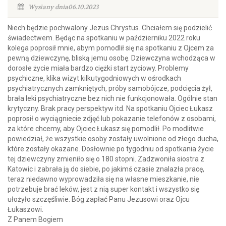
Wysłany dnia06.10.2023
Niech będzie pochwalony Jezus Chrystus. Chciałem się podzielić
świadectwem. Będąc na spotkaniu w październiku 2022 roku
kolega poprosił mnie, abym pomodlił się na spotkaniu z Ojcem za
pewną dziewczynę, bliską jemu osobę. Dziewczyna wchodząca w
dorosłe życie miała bardzo ciężki start życiowy. Problemy
psychiczne, klika wizyt kilkutygodniowych w ośrodkach
psychiatrycznych zamkniętych, próby samobójcze, podcięcia żył,
brała leki psychiatryczne bez nich nie funkcjonowała. Ogólnie stan
krytyczny. Brak pracy perspektyw itd. Na spotkaniu Ojciec Łukasz
poprosił o wyciągniecie zdjęć lub pokazanie telefonów z osobami,
za które chcemy, aby Ojciec Łukasz się pomodlił. Po modlitwie
powiedział, że wszystkie osoby zostały uwolnione od złego ducha,
które zostały okazane. Dosłownie po tygodniu od spotkania życie
tej dziewczyny zmieniło się o 180 stopni. Zadzwoniła siostra z
Katowic i zabrała ją do siebie, po jakimś czasie znalazła pracę,
teraz niedawno wyprowadziła się na własne mieszkanie, nie
potrzebuje brać leków, jest z nią super kontakt i wszystko się
ułożyło szczęśliwie. Bóg zapłać Panu Jezusowi oraz Ojcu
Łukaszowi.
Z Panem Bogiem