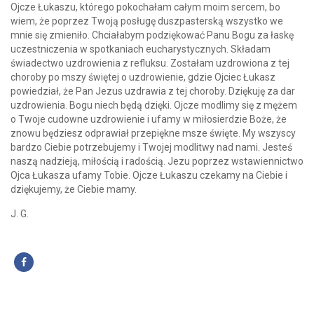
Ojcze Łukaszu, którego pokochałam całym moim sercem, bo
wiem, że poprzez Twoją posługę duszpasterską wszystko we
mnie się zmieniło. Chciałabym podziękować Panu Bogu za łaskę
uczestniczenia w spotkaniach eucharystycznych. Składam
świadectwo uzdrowienia z refluksu. Zostałam uzdrowiona z tej
choroby po mszy świętej o uzdrowienie, gdzie Ojciec Łukasz
powiedział, że Pan Jezus uzdrawia z tej choroby. Dziękuję za dar
uzdrowienia. Bogu niech będą dzięki. Ojcze modlimy się z mężem
o Twoje cudowne uzdrowienie i ufamy w miłosierdzie Boże, że
znowu będziesz odprawiał przepiękne msze święte. My wszyscy
bardzo Ciebie potrzebujemy i Twojej modlitwy nad nami. Jesteś
naszą nadzieją, miłością i radością. Jezu poprzez wstawiennictwo
Ojca Łukasza ufamy Tobie. Ojcze Łukaszu czekamy na Ciebie i
dziękujemy, że Ciebie mamy.
J. G.