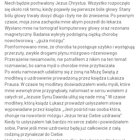
Niech będzie pochwalony Jezus Chrystus. Wszystko rozpoczęło
się około rok temu, kiedy pojawiły się pierwsze bóle głowy. Stany
bólu głowy trwały dosyć długo i były nie do zniesienia. Po pewnym
czasie, moja żona zachęciła mnie abym poszedł do lekarza.
Wysłano mnie na tomograf komputerowy głowy oraz rezonans
magnetyczny. Badania wykryły podstępną ciężką chorobę
nowotworową - „guza mózgu”.
Poinformowano mnie, że choroba ta postępuje szybko i występują
przerzuty, zwykle drogami płynu mózgowo-rdzeniowego.
Przerażenie niesamowite, nie potrafiłem z nikim na ten temat
rozmawiać, bo sama myśl o chorobie mnie przytłaczała.
Po wielu namowach udaliśmy się z żoną na Mszę Świętą z
modlitwą o uzdrowienie prowadzoną przez księdza Łukasza
Prausa. W czasie tej modlitwy doświadczałem wielu myśli, które
mnie wewnętrznie przygnębiały, natomiast w sercu wołałem z
całych sił „Jezusie Synu Dawida ulituj się nade mną.” W czasie
modlitwy, którą ksiądz Łukasz prowadził usłyszałem słowa
wypowiadane przez księdza: „Jest pośród nas osoba która,
choruje na nowotwór mózgu i Jezus teraz Ciebie uzdrawia”
Kiedy to usłyszałem tak bardzo mi serce zabiło i powiedziałem
sobie, Panie jeśli mnie uzdrowisz będę już całkowicie z całą
rodziną przynależał do Ciebie.