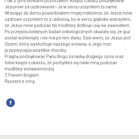
I tak z tymi słowami pozostałem. Ksiądz Łukasz podziękował
Jezusowi za uzdrowienie i Ja w sercu uczyniłem to samo.
Wracając do domu powiedziałem mojej małżonce, że Jezus mnie
uzdrowił uczyniłem to z radością, bo w sercu głęboko wierzyłem,
że Jezus mnie podczas tej modlitwy dotknął i się nie zawiodłem.
Po przejściu kolejnych badań onkologicznych okazało się, że guz
został wchłonięty i nie ma po nim śladu. Dziś wiem, że Jezus jest
Ojcem, który wysłuchuje naszego wołania, a Jego moc
przezwycięża wszelkie choroby.
Pragnę podziękować Panu Bogu za łaskę drugiego życia oraz
tobie księże Łukaszu, że pochyliłeś się nade mną podczas
modlitwy wstawienniczej.
Z Panem Bogiem.
Ryszard z żoną.