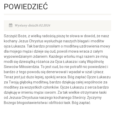
POWIEDZIEĆ
Wysłany dnia26.02.2024
Szczęść Boże, z wielką radością piszę te słowa w dowód, że nasz
kochany Jezus Chrystus wysłuchuje naszych błagań i modlitw
ojca Łukasza. Tak bardzo prosiłam o modlitwę uzdrowienia mowy
dla mojego męża i dzieje się cud, powoli mowa wraca z całym
wypowiedzianym zdaniem. Każdego wtorku mąż razem ze mną
modli się dziesiątką różańca za Ojca Łukasza i całą Wspólnotę
Siewców Miłosierdzia. To jest cud, bo nie potrafił nic powiedzieć i
bardzo z tego powodu się denerwował i wpadał w szał i płacz.
Teraz jest już dużo lepiej, spokój wraca. Bóg zapłać Ojcze Łukaszu
za Twoją głęboką modlitwę, bardzo dziękuję całej wspólnocie za
modlitwy za wszystkich członków. Ojcze Łukaszu z serca bardzo
dziękuję w imieniu męża i swoim. Za tak wielkie otrzymane łaski
od Jezusa Chrystusa naszego kochanego Stwórcy. Życzymy
Bożego błogosławieństwa i obfitości łask. Bóg zapłać.