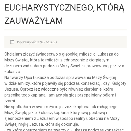
EUCHARYSTYCZNEGO, KTÓRĄ
ZAUWAŻYŁAM
Wysłany dnia01.02.2023
Chciałam złożyć świadectwo o głębokiej miłości o. Łukasza do
Mszy Świętej, którą to miłość i zjednoczenie z cierpiącym
Jezusem widziałam podczas Mszy Świętej sprawowanej przez o.
Łukasza.
Na twarzy Ojca Łukasza podczas sprawowania Mszy Świętej
widziałam łzy, które pojawiły się podczas konsekracji, czyli Golgoty
Jezusa. Oprócz łez widoczne było również cierpienie, które
przenika tego kapłana, łamiący się głos przepełniony bólem i
łzami.
Nie spotkałam w swoim życiu jeszcze kapłana tak miłującego
Mszę Świętą jak o. Łukasz, kapłana, który swą postawą i
zjednoczeniem z Jezusem w sposób realny uobecnia na Mszy
Świętej mękę Jezusa, która się dokonuje.
Łzy, które dostrzegłam na twarzy o. Łukasza podczas konsekracji