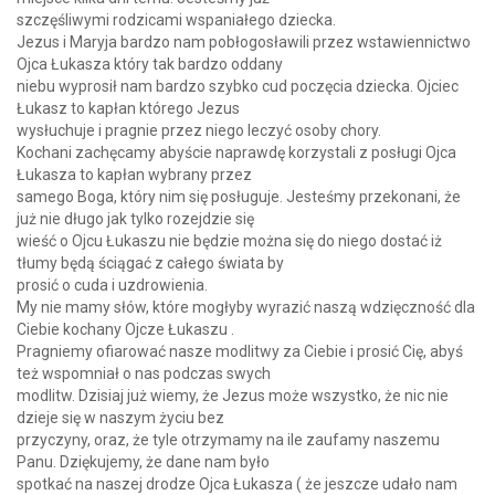
szczęśliwymi rodzicami wspaniałego dziecka.
Jezus i Maryja bardzo nam pobłogosławili przez wstawiennictwo
Ojca Łukasza który tak bardzo oddany
niebu wyprosił nam bardzo szybko cud poczęcia dziecka. Ojciec
Łukasz to kapłan którego Jezus
wysłuchuje i pragnie przez niego leczyć osoby chory.
Kochani zachęcamy abyście naprawdę korzystali z posługi Ojca
Łukasza to kapłan wybrany przez
samego Boga, który nim się posługuje. Jesteśmy przekonani, że
już nie długo jak tylko rozejdzie się
wieść o Ojcu Łukaszu nie będzie można się do niego dostać iż
tłumy będą ściągać z całego świata by
prosić o cuda i uzdrowienia.
My nie mamy słów, które mogłyby wyrazić naszą wdzięczność dla
Ciebie kochany Ojcze Łukaszu .
Pragniemy ofiarować nasze modlitwy za Ciebie i prosić Cię, abyś
też wspomniał o nas podczas swych
modlitw. Dzisiaj już wiemy, że Jezus może wszystko, że nic nie
dzieje się w naszym życiu bez
przyczyny, oraz, że tyle otrzymamy na ile zaufamy naszemu
Panu. Dziękujemy, że dane nam było
spotkać na naszej drodze Ojca Łukasza ( że jeszcze udało nam