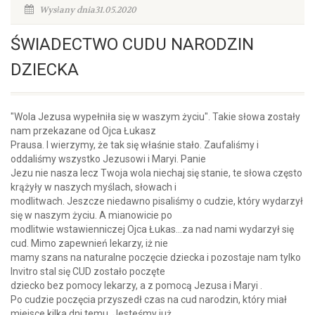
Wysłany dnia31.05.2020
ŚWIADECTWO CUDU NARODZIN
DZIECKA
"Wola Jezusa wypełniła się w waszym życiu". Takie słowa zostały
nam przekazane od Ojca Łukasz
Prausa. I wierzymy, że tak się właśnie stało. Zaufaliśmy i
oddaliśmy wszystko Jezusowi i Maryi. Panie
Jezu nie nasza lecz Twoja wola niechaj się stanie, te słowa często
krążyły w naszych myślach, słowach i
modlitwach. Jeszcze niedawno pisaliśmy o cudzie, który wydarzył
się w naszym życiu. A mianowicie po
modlitwie wstawienniczej Ojca Łukas...za nad nami wydarzył się
cud. Mimo zapewnień lekarzy, iż nie
mamy szans na naturalne poczęcie dziecka i pozostaje nam tylko
Invitro stal się CUD zostało poczęte
dziecko bez pomocy lekarzy, a z pomocą Jezusa i Maryi .
Po cudzie poczęcia przyszedł czas na cud narodzin, który miał
miejsce kilka dni temu. Jesteśmy już