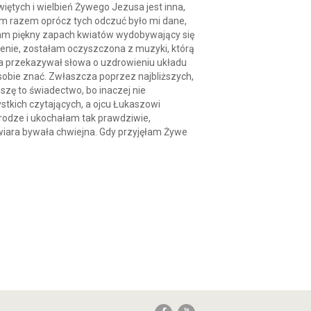
ętych i wielbień Żywego Jezusa jest inna,
m razem oprócz tych odczuć było mi dane,
zułam piękny zapach kwiatów wydobywający się
nienie, zostałam oczyszczona z muzyki, którą
usa przekazywał słowa o uzdrowieniu układu
 sobie znać. Zwłaszcza poprzez najbliższych,
iszę to świadectwo, bo inaczej nie
stkich czytających, a ojcu Łukaszowi
drodze i ukochałam tak prawdziwie,
iara bywała chwiejna. Gdy przyjęłam Żywe