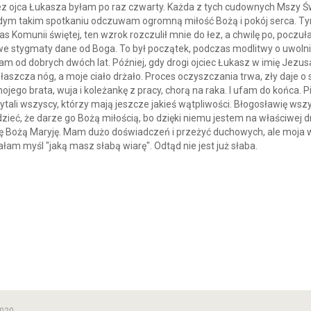
 ojca Łukasza byłam po raz czwarty. Każda z tych cudownych Mszy Świ
dym takim spotkaniu odczuwam ogromną miłość Bożą i pokój serca. Ty
as Komunii świętej, ten wzrok rozczulił mnie do łez, a chwilę po, poc
ziwe stygmaty dane od Boga. To był początek, podczas modlitwy o uwol
am od dobrych dwóch lat. Później, gdy drogi ojciec Łukasz w imię Jez
łaszcza nóg, a moje ciało drżało. Proces oczyszczania trwa, zły daje o
ojego brata, wuja i koleżankę z pracy, chorą na raka. I ufam do końca. P
li wszyscy, którzy mają jeszcze jakieś wątpliwości. Błogosławię wszy
ieć, że darze go Bożą miłością, bo dzięki niemu jestem na właściwej 
ę Bożą Maryję. Mam dużo doświadczeń i przeżyć duchowych, ale moja w
łam myśl "jaką masz słabą wiarę". Odtąd nie jest już słaba.