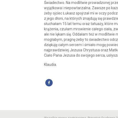
Świadectwo. Na modlitwie prowadzonej przez
wyjątkowa i niepowtarzalna. Zawsze po każ
żeby ojciec Łukasz spojrzał mi w oczy podcz
z jego dłoni, na których znajdują się prawd
słuchałam 15 lat temu oraz tatuaży, które m
krążenia, czułam mrowienie całego ciała, zw
ale nie lękam się. Oddałam też w modlitwie m
mogłabym, pragnę żeby to świadectwo odczyta
dziękuję całym sercem i śmiało mogę powiedz
najprawdziwiej Jezusa Chrystusa oraz Matk
Ciało Pana Jezusa do swojego serca, usłysza
Klaudia.