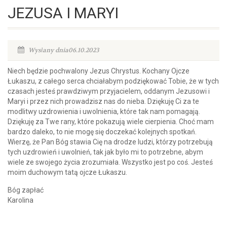
JEZUSA I MARYI
Wysłany dnia06.10.2023
Niech będzie pochwalony Jezus Chrystus. Kochany Ojcze
Łukaszu, z całego serca chciałabym podziękować Tobie, że w tych
czasach jesteś prawdziwym przyjacielem, oddanym Jezusowi i
Maryi i przez nich prowadzisz nas do nieba. Dziękuję Ci za te
modlitwy uzdrowienia i uwolnienia, które tak nam pomagają.
Dziękuję za Twe rany, które pokazują wiele cierpienia. Choć mam
bardzo daleko, to nie mogę się doczekać kolejnych spotkań.
Wierzę, że Pan Bóg stawia Cię na drodze ludzi, którzy potrzebują
tych uzdrowień i uwolnień, tak jak było mi to potrzebne, abym
wiele ze swojego życia zrozumiała. Wszystko jest po coś. Jesteś
moim duchowym tatą ojcze Łukaszu.
Bóg zapłać
Karolina