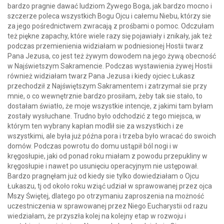
bardzo pragnie dawać ludziom Żywego Boga, jak bardzo mocno i
szczerze poleca wszystkich Bogu Ojcu i całemu Niebu, którzy sie
za jego pośrednictwem zwracają z prośbami o pomoc. Odczułam
też piękne zapachy, które wiele razy się pojawiały i znikały, jak też
podczas przemienienia widziałam w podniesionej Hostii twarz
Pana Jezusa, co jest też żywym dowodem na jego żywą obecność
w Najświetszym Sakramencie. Podczas wystawienia żywej Hostii
również widziałam twarz Pana Jezusa i kiedy ojciec Łukasz
przechodził z Najświętszym Sakramentem i zatrzymał sie przy
mnie, o co wewnętrznie bardzo prosiłam, żeby tak sie stało, to
dostałam światło, że moje wszystkie intencje, z jakimi tam byłam
zostały wysłuchane. Trudno było odchodzić z tego miejsca, w
którym ten wybrany kapłan modlił sie za wszystkich i ze
wszystkimi, ale była już późna pora i trzeba było wracać do swoich
domów. Podczas powrotu do domu ustąpił ból nogi i w
kręgosłupie, jaki od ponad roku miałam z powodu przepukliny w
kręgosłupie i nawet po usunięciu operacyjnym nie ustępował.
Bardzo pragnęłam już od kiedy sie tylko dowiedziałam o Ojcu
Łukaszu, tj od około roku wziąć udział w sprawowanej przez ojca
Mszy Świętej, dlatego po otrzymaniu zaproszenia na możność
uczestniczenia w sprawowanej przez Niego Eucharystii od razu
wiedziałam, że przyszła kolej na kolejny etap w rozwoju i