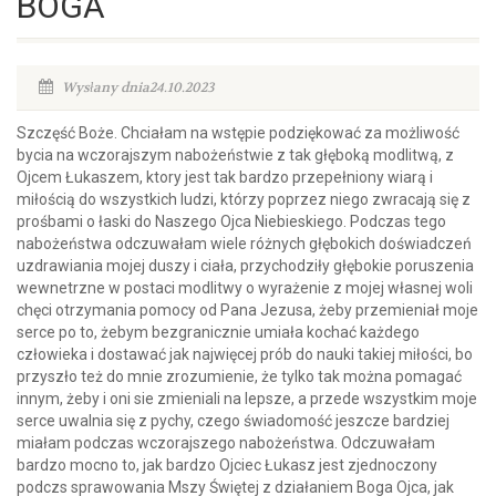
BOGA
Wysłany dnia24.10.2023
Szczęść Boże. Chciałam na wstępie podziękować za możliwość
bycia na wczorajszym nabożeństwie z tak głęboką modlitwą, z
Ojcem Łukaszem, ktory jest tak bardzo przepełniony wiarą i
miłością do wszystkich ludzi, którzy poprzez niego zwracają się z
prośbami o łaski do Naszego Ojca Niebieskiego. Podczas tego
nabożeństwa odczuwałam wiele różnych głębokich doświadczeń
uzdrawiania mojej duszy i ciała, przychodziły głębokie poruszenia
wewnetrzne w postaci modlitwy o wyrażenie z mojej własnej woli
chęci otrzymania pomocy od Pana Jezusa, żeby przemieniał moje
serce po to, żebym bezgranicznie umiała kochać każdego
człowieka i dostawać jak najwięcej prób do nauki takiej miłości, bo
przyszło też do mnie zrozumienie, że tylko tak można pomagać
innym, żeby i oni sie zmieniali na lepsze, a przede wszystkim moje
serce uwalnia się z pychy, czego świadomość jeszcze bardziej
miałam podczas wczorajszego nabożeństwa. Odczuwałam
bardzo mocno to, jak bardzo Ojciec Łukasz jest zjednoczony
podczs sprawowania Mszy Świętej z działaniem Boga Ojca, jak