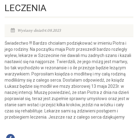
LECZENIA
Wysłany dnia04.08.2023
Świadectwo !!! Bardzo chciałam podziękować w imieniu Piotra i
jego rodziny. Na początku maja Piotr przeszedł bardzo rozległy
wylew, lekarze w Szczecinie nie dawali mu żadnych szans i kazali
nastawić się na najgorsze. Twierdzili, że jego mózg jest martwy,
bo tak wychodziło w rezonansie i o ile przeżyje będzie leżącym
warzywkiem. Poprosiłam księdza o modlitwę i my całą rodziną
modliliśmy się z całego serca. Dostałam odpowiedź, że ksiądz
Łukasz będzie się modlił we mszy zbiorowej 13 maja 2023r. w
naszej intencji. Muszę powiedzieć, że stan Piotra z dnia na dzień
poprawiał się, teraz jest zupełnie sprawny umysłowo oraz jest w
stanie sam wstać i przejść kilka kroków, jeździ na wózku i cały
czas się rehabilituje. Lekarze sami są zdziwieni postępem i
przebiegiem leczenia. Jeszcze raz z całego serca dziękujemy