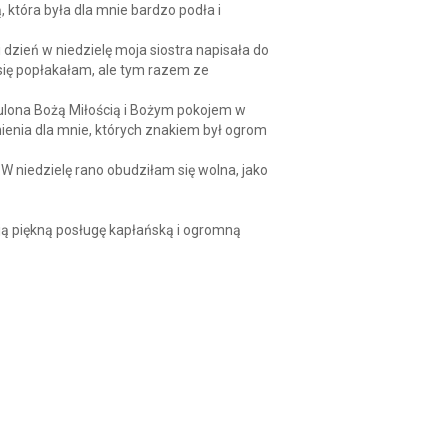
 która była dla mnie bardzo podła i
dzień w niedzielę moja siostra napisała do
 się popłakałam, ale tym razem ze
tulona Bożą Miłością i Bożym pokojem w
ienia dla mnie, których znakiem był ogrom
W niedzielę rano obudziłam się wolna, jako
oją piękną posługę kapłańską i ogromną