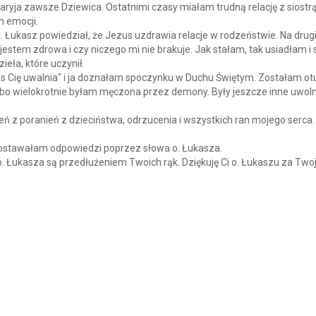
ryja zawsze Dziewica. Ostatnimi czasy miałam trudną relację z siostrą,
h emocji.
Łukasz powiedział, że Jezus uzdrawia relacje w rodzeństwie. Na drugi 
estem zdrowa i czy niczego mi nie brakuje. Jak stałam, tak usiadłam i
ieła, które uczynił.
zus Cię uwalnia" i ja doznałam spoczynku w Duchu Świętym. Zostałam o
bo wielokrotnie byłam męczona przez demony. Były jeszcze inne uwoln
eń z poranień z dzieciństwa, odrzucenia i wszystkich ran mojego serca. 
ostawałam odpowiedzi poprzez słowa o. Łukasza.
e o. Łukasza są przedłużeniem Twoich rąk. Dziękuję Ci o. Łukaszu za Tw