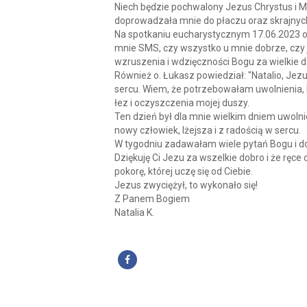
Niech będzie pochwalony Jezus Chrystus i Ma
doprowadzała mnie do płaczu oraz skrajnyc
Na spotkaniu eucharystycznym 17.06.2023 o. 
mnie SMS, czy wszystko u mnie dobrze, czy j
wzruszenia i wdzięczności Bogu za wielkie dz
Również o. Łukasz powiedział: "Natalio, Je
sercu. Wiem, że potrzebowałam uwolnienia, 
łez i oczyszczenia mojej duszy.
Ten dzień był dla mnie wielkim dniem uwolni
nowy człowiek, lżejsza i z radością w sercu.
W tygodniu zadawałam wiele pytań Bogu i d
Dziękuję Ci Jezu za wszelkie dobro i że ręc
pokorę, której uczę się od Ciebie.
Jezus zwyciężył, to wykonało się!
Z Panem Bogiem
Natalia K.