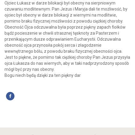
Ojciec Łukasz w darze bilokacji był obecny na sierpniowym
czuwaniu modlitewnym. Pan Jezus i Maryja dali te możliwość, by
ojciec był obecny w darze bilokacji z wiernymi na modlitwie,
pomimo braku fizycznej możliwości z powodu ciężkiej choroby.
Obecność Ojca odczuwalna była poprzez piękny zapach fiołków
bądź pocieszenie w chwili strasznej tęsknoty za Pasterzem i
przenikającym dusze odprawianiem Eucharystii. Odczuwalna
obecność ojca przynosiła pokój serca i złagodzenie
wewnętrznego bólu, z powodu braku fizycznej obecności ojca.
Jest to piękne, że pomimo tak ciężkiej choroby Pan Jezus przysyła
ojca Łukasza do nas wiernych, aby w taki nadprzyrodzony sposób
mógł być przy nas obecny.
Bogu niech będą dzięki za ten piękny dar