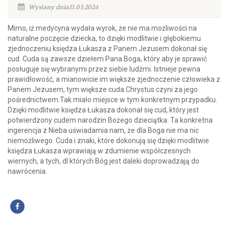
Wysłany dnia11.03.2024
Mimo, iż medycyna wydała wyrok, że nie ma możliwości na
naturalne poczęcie dziecka, to dzięki modlitwie i głębokiemu
zjednoczeniu księdza Łukasza z Panem Jezusem dokonał się
cud. Cuda są zawsze dziełem Pana Boga, który aby je sprawić
posługuje się wybranymi przez siebie ludźmi. Istnieje pewna
prawidłowość, a mianowicie im większe zjednoczenie człowieka z
Panem Jezusem, tym większe cuda Chrystus czyni za jego
pośrednictwem.Tak miało miejsce w tym konkretnym przypadku.
Dzięki modlitwie księdza Łukasza dokonał się cud, który jest
potwierdzony cudem narodzin Bożego dzieciątka. Ta konkretna
ingerencja z Nieba uświadamia nam, że dla Boga nie ma nic
niemożliwego. Cuda i znaki, które dokonują się dzięki modlitwie
księdza Łukasza wprawiają w zdumienie współczesnych
wiernych, a tych, dl których Bóg jest daleki doprowadzają do
nawrócenia.